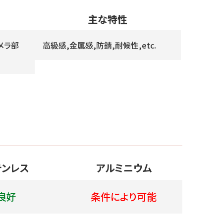
主な特性
メラ部
高級感,金属感,防錆,耐候性,etc.
テンレス
アルミニウム
良好
条件により可能