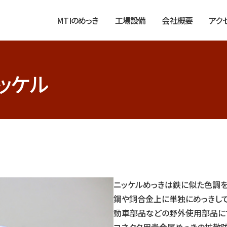
MTIのめっき
工場設備
会社概要
アク
ッケル
ル
ニッケルめっきは鉄に似た色調を
鋼や銅合金上に単独にめっきして
動車部品などの野外使用部品にで