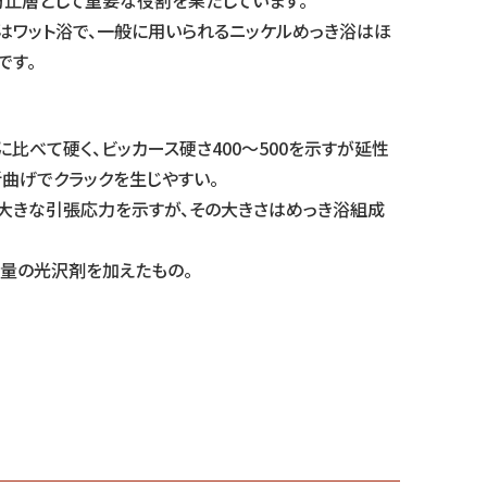
止層として重要な役割を果たしています。
はワット浴で、一般に用いられるニッケルめっき浴はほ
です。
比べて硬く、ビッカース硬さ400～500を示すが延性
折曲げでクラックを生じやすい。
大きな引張応力を示すが、その大きさはめっき浴組成
少量の光沢剤を加えたもの。