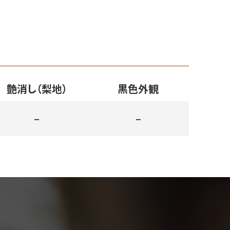
艶消し（梨地）
黒色外観
–
–